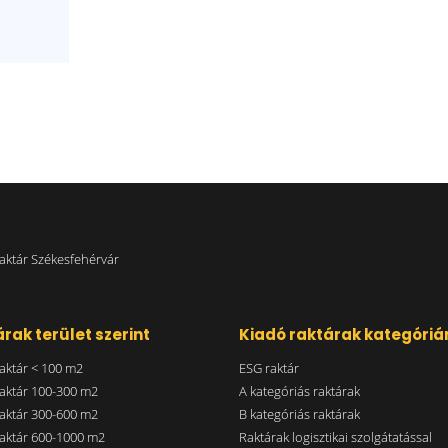
aktár Székesfehérvár
rak terület szerint
Kiadó raktárak kategóriá
aktár < 100 m2
ESG raktár
aktár 100-300 m2
A kategóriás raktárak
aktár 300-600 m2
B kategóriás raktárak
aktár 600-1000 m2
Raktárak logisztikai szolgátatással