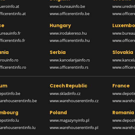
eroinfo.at
www.bureauinfo.be
www.uredinf
icerentinfo.at
www.officerentinfo.be
www.officer
ce
Hungary
Luxembo
reauinfo.fr
www.irodakereso.hu
www.bureaui
icerentinfo.fr
www.officerentinfo.hu
www.officere
nia
Serbia
Slovakia
rouinfo.ro
www.kancelarijainfo.rs
www.kancela
icerentinfo.ro
www.officerentinfo.rs
www.officere
ium
Czech Republic
France
potinfo.be
www.skladinfo.cz
www.depotin
rehouserentinfo.be
www.warehouserentinfo.cz
www.warehou
mbourg
Poland
Romania
potinfo.lu
www.magazynyinfo.pl
www.depozit
rehouserentinfo.lu
www.warehouserentinfo.pl
www.warehou