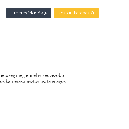
t
Hirdetésfeladás
Raktárt keresek
lehetőség még ennél is kedvezőbb
ágos,kamerás,riasztós tiszta világos