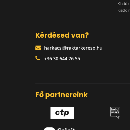
Kiadó r
Kiadó r
Kérdésed van?
harkacsi@raktarkereso.hu
+36 30 644 76 55
Fő partnereink