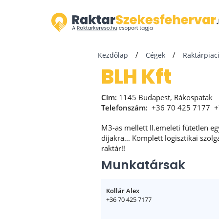
Kezdőlap
Cégek
Raktárpiaci
BLH Kft
Cím:
1145 Budapest, Rákospatak
Telefonszám:
+36 70 425 7177
+
M3-as mellett II.emeleti fütetlen 
dijakra... Komplett logisztikai szolg
raktár!!
Munkatársak
Kollár Alex
+36 70 425 7177