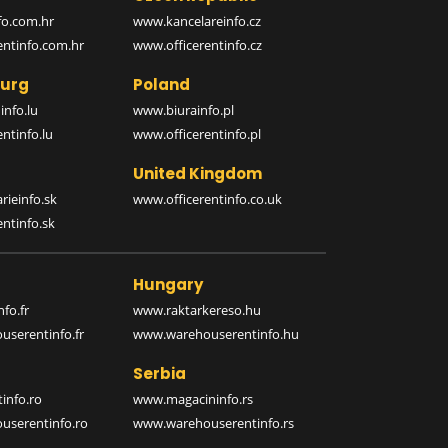
o.com.hr
www.kancelareinfo.cz
entinfo.com.hr
www.officerentinfo.cz
urg
Poland
nfo.lu
www.biurainfo.pl
ntinfo.lu
www.officerentinfo.pl
United Kingdom
rieinfo.sk
www.officerentinfo.co.uk
ntinfo.sk
Hungary
fo.fr
www.raktarkereso.hu
serentinfo.fr
www.warehouserentinfo.hu
Serbia
info.ro
www.magacininfo.rs
serentinfo.ro
www.warehouserentinfo.rs