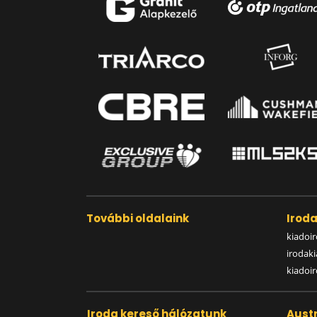
További oldalaink
Irod
kiadoir
irodak
kiadoi
Iroda kereső hálózatunk
Austr