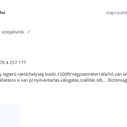
Kapcsola
 szolgáltatók
70 4 257 177
egy légterű raktárhelység kiadó.1500ft/négyzetméter+áfa/hó van 
áltatásra is van pl:nyilvántartás,válogatás,szállítás stb.... Biztons