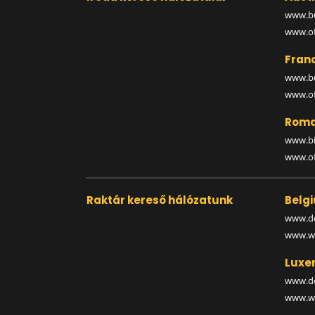
www.bu
www.off
Fran
www.bu
www.off
Roma
www.bi
www.off
Raktár kereső hálózatunk
Belg
www.de
www.wa
Luxe
www.de
www.wa