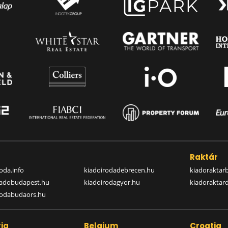
a
Raktár
oda.info
kiadoirodadebrecen.hu
kiadoraktar
iadobudapest.hu
kiadoirodagyor.hu
kiadoraktar
rodabudaors.hu
ia
Belgium
Croatia