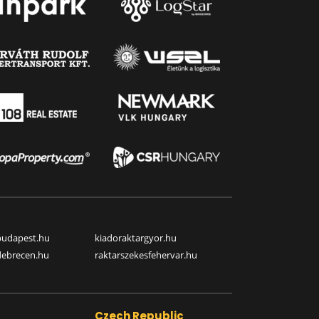
budapest.hu
kiadoraktargyor.hu
debrecen.hu
raktarszekesfehervar.hu
Czech Republic