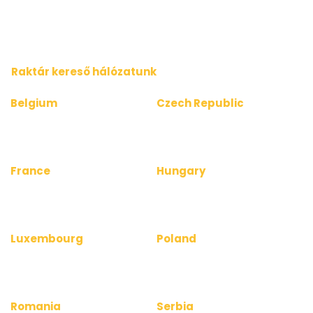
www.kancelarieinfo.sk
www.officerentinfo.co.uk
www.officerentinfo.sk
Raktár kereső hálózatunk
Belgium
Czech Republic
www.depotinfo.be
www.skladinfo.cz
www.warehouserentinfo.be
www.warehouserentinfo.cz
France
Hungary
www.depotinfo.fr
www.raktarkereso.hu
www.warehouserentinfo.fr
www.warehouserentinfo.hu
Luxembourg
Poland
www.depotinfo.lu
www.magazynyinfo.pl
www.warehouserentinfo.lu
www.warehouserentinfo.pl
Romania
Serbia