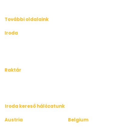
További oldalaink
Iroda
kiadoiroda.info
kiadoirodadebrecen.hu
irodakiadobudapest.hu
kiadoirodagyor.hu
kiadoirodabudaors.hu
Raktár
kiadoraktarbudapest.hu
kiadoraktargyor.hu
kiadoraktardebrecen.hu
raktarszekesfehervar.hu
Iroda kereső hálózatunk
Austria
Belgium
www.bueroinfo.at
www.bureauinfo.be
www.officerentinfo.at
www.officerentinfo.be