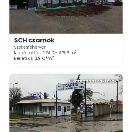
SCH csarnok
Székesfehérvár
2
Kiadó raktár : 2.500 - 2.795 m
2
Bérleti díj:
3.9 €/m
B kategóriás raktárak