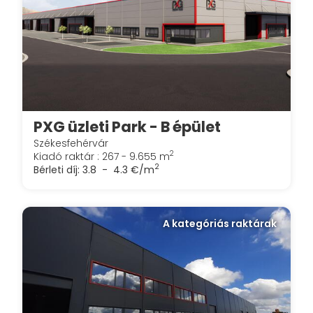
PXG üzleti Park - B épület
Székesfehérvár
2
Kiadó raktár : 267 - 9.655 m
2
Bérleti díj:
3.8 - 4.3 €/m
A kategóriás raktárak