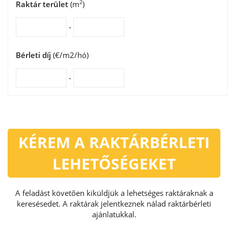
2
Raktár terület
(m
)
-
Bérleti díj
(€/m2/hó)
-
KÉREM A RAKTÁRBÉRLETI
LEHETŐSÉGEKET
A feladást követően kiküldjük a lehetséges raktáraknak a
keresésedet. A raktárak jelentkeznek nálad raktárbérleti
ajánlatukkal.