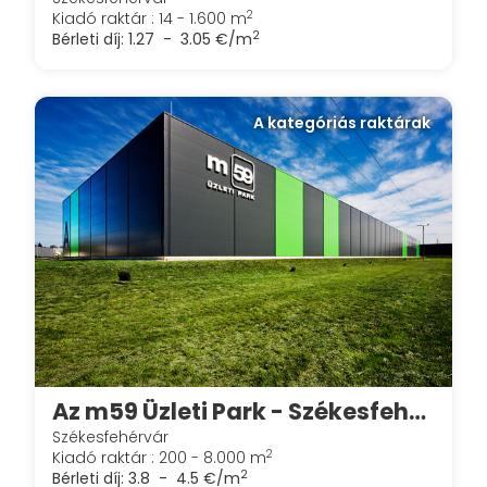
2
Kiadó raktár : 14 - 1.600 m
2
Bérleti díj:
1.27 - 3.05 €/m
A kategóriás raktárak
Az m59 Üzleti Park - Székesfehérváron
Székesfehérvár
2
Kiadó raktár : 200 - 8.000 m
2
Bérleti díj:
3.8 - 4.5 €/m