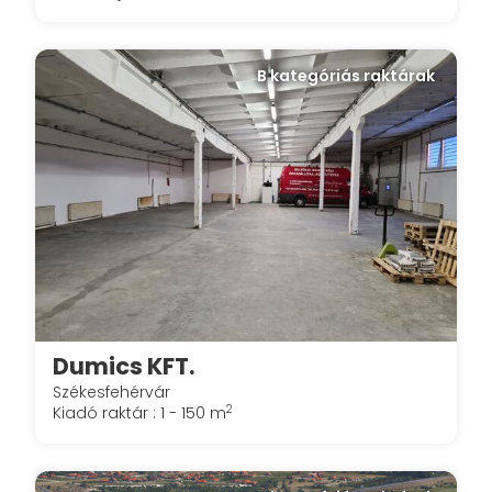
B kategóriás raktárak
Dumics KFT.
Székesfehérvár
2
Kiadó raktár : 1 - 150 m