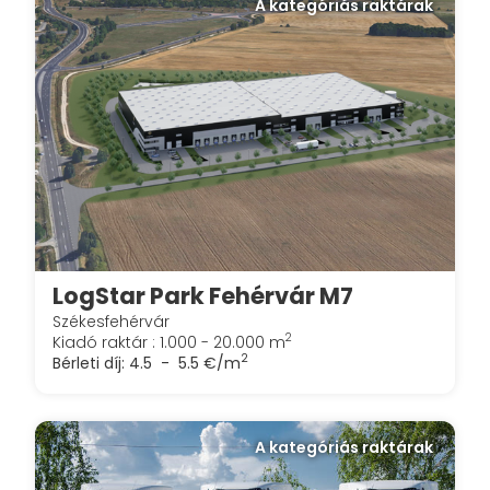
A kategóriás raktárak
LogStar Park Fehérvár M7
Székesfehérvár
2
Kiadó raktár : 1.000 - 20.000 m
2
Bérleti díj:
4.5 - 5.5 €/m
A kategóriás raktárak