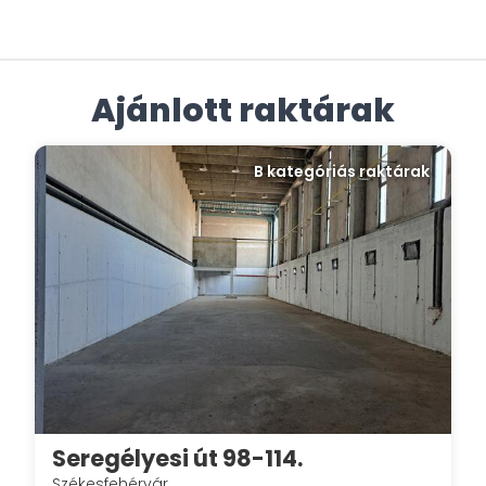
Ajánlott raktárak
B kategóriás raktárak
Seregélyesi út 98-114.
Székesfehérvár