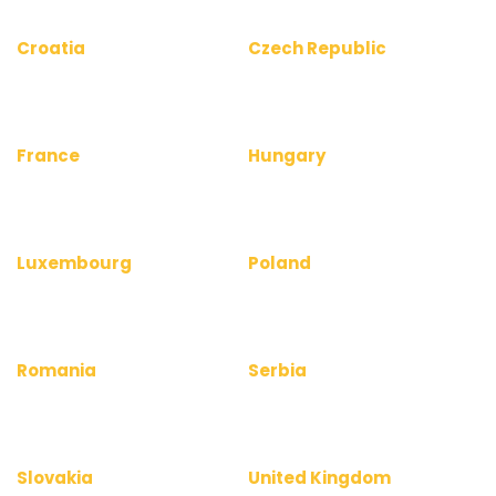
Croatia
Czech Republic
www.uredinfo.com.hr
www.kancelareinfo.cz
www.officerentinfo.com.hr
www.officerentinfo.cz
France
Hungary
www.bureauinfo.fr
www.irodakereso.hu
www.officerentinfo.fr
www.officerentinfo.hu
Luxembourg
Poland
www.bureauinfo.lu
www.biurainfo.pl
www.officerentinfo.lu
www.officerentinfo.pl
Romania
Serbia
www.birouinfo.ro
www.kancelarijainfo.rs
www.officerentinfo.ro
www.officerentinfo.rs
Slovakia
United Kingdom