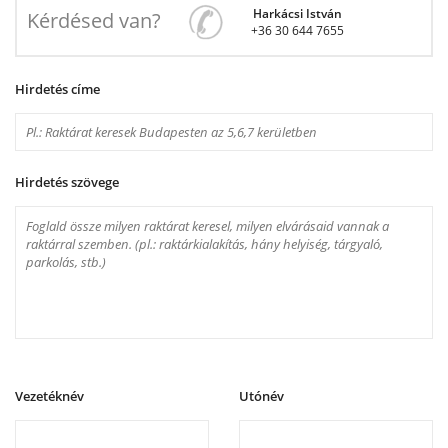
Harkácsi István
Kérdésed van?
+36 30 644 7655
Hirdetés címe
Hirdetés szövege
Vezetéknév
Utónév