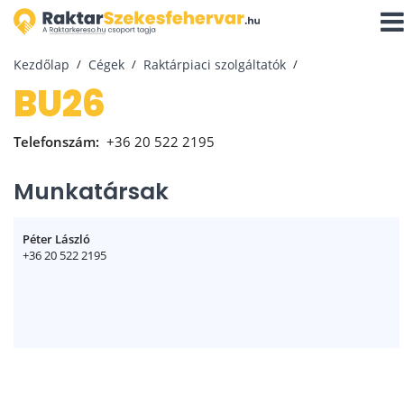
Navi
aktiv
Kezdőlap
Cégek
Raktárpiaci szolgáltatók
BU26
Telefonszám:
+36 20 522 2195
Munkatársak
Péter László
+36 20 522 2195