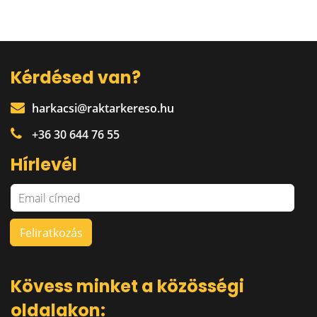
Kérdésed van?
harkacsi@raktarkereso.hu
+36 30 644 76 55
Hírlevél
Kövess minket a közösségi
oldalakon: