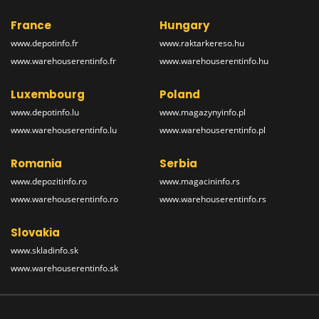
France
Hungary
www.depotinfo.fr
www.raktarkereso.hu
www.warehouserentinfo.fr
www.warehouserentinfo.hu
Luxembourg
Poland
www.depotinfo.lu
www.magazynyinfo.pl
www.warehouserentinfo.lu
www.warehouserentinfo.pl
Romania
Serbia
www.depozitinfo.ro
www.magacininfo.rs
www.warehouserentinfo.ro
www.warehouserentinfo.rs
Slovakia
www.skladinfo.sk
www.warehouserentinfo.sk