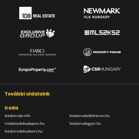
További oldalaink
Iroda
kiadoiroda.info
kiadoirodadebrecen.hu
irodakiadobudapest.hu
kiadoirodagyor.hu
kiadoirodabudaors.hu