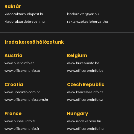
Raktár
kiadoraktarbudapest.hu
kiadoraktargyor.hu
kiadoraktardebrecen.hu
raktarszekesfehervar.hu
Iroda kereső hálózatunk
Austria
Belgium
www.bueroinfo.at
www.bureauinfo.be
www.officerentinfo.at
www.officerentinfo.be
Croatia
Czech Republic
www.uredinfo.com.hr
www.kancelareinfo.cz
www.officerentinfo.com.hr
www.officerentinfo.cz
France
Hungary
www.bureauinfo.fr
www.irodakereso.hu
www.officerentinfo.fr
www.officerentinfo.hu