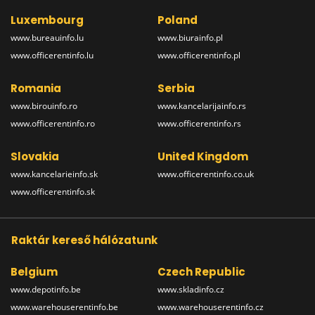
Luxembourg
Poland
www.bureauinfo.lu
www.biurainfo.pl
www.officerentinfo.lu
www.officerentinfo.pl
Romania
Serbia
www.birouinfo.ro
www.kancelarijainfo.rs
www.officerentinfo.ro
www.officerentinfo.rs
Slovakia
United Kingdom
www.kancelarieinfo.sk
www.officerentinfo.co.uk
www.officerentinfo.sk
Raktár kereső hálózatunk
Belgium
Czech Republic
www.depotinfo.be
www.skladinfo.cz
www.warehouserentinfo.be
www.warehouserentinfo.cz