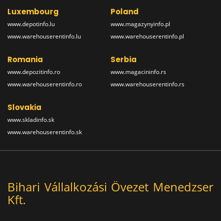
Luxembourg
Poland
www.depotinfo.lu
www.magazynyinfo.pl
www.warehouserentinfo.lu
www.warehouserentinfo.pl
Romania
Serbia
www.depozitinfo.ro
www.magacininfo.rs
www.warehouserentinfo.ro
www.warehouserentinfo.rs
Slovakia
www.skladinfo.sk
www.warehouserentinfo.sk
Bihari Vállalkozási Övezet Menedzser
Kft.