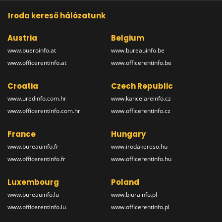
Iroda kereső hálózatunk
Austria
Belgium
www.bueroinfo.at
www.bureauinfo.be
www.officerentinfo.at
www.officerentinfo.be
Croatia
Czech Republic
www.uredinfo.com.hr
www.kancelareinfo.cz
www.officerentinfo.com.hr
www.officerentinfo.cz
France
Hungary
www.bureauinfo.fr
www.irodakereso.hu
www.officerentinfo.fr
www.officerentinfo.hu
Luxembourg
Poland
www.bureauinfo.lu
www.biurainfo.pl
www.officerentinfo.lu
www.officerentinfo.pl