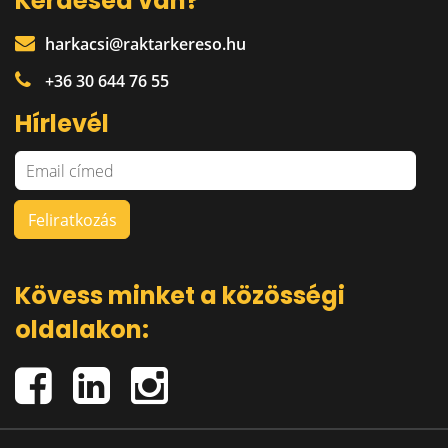
Kérdésed van?
harkacsi@raktarkereso.hu
+36 30 644 76 55
Hírlevél
Kövess minket a közösségi
oldalakon: