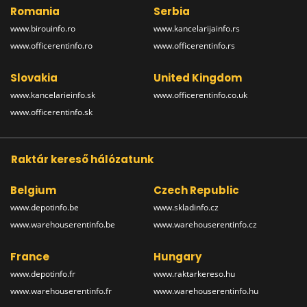
Romania
Serbia
www.birouinfo.ro
www.kancelarijainfo.rs
www.officerentinfo.ro
www.officerentinfo.rs
Slovakia
United Kingdom
www.kancelarieinfo.sk
www.officerentinfo.co.uk
www.officerentinfo.sk
Raktár kereső hálózatunk
Belgium
Czech Republic
www.depotinfo.be
www.skladinfo.cz
www.warehouserentinfo.be
www.warehouserentinfo.cz
France
Hungary
www.depotinfo.fr
www.raktarkereso.hu
www.warehouserentinfo.fr
www.warehouserentinfo.hu