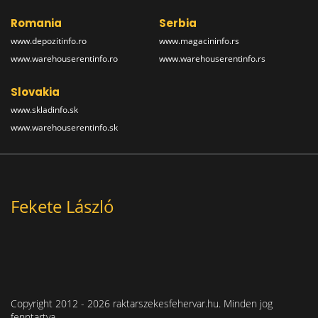
Romania
Serbia
www.depozitinfo.ro
www.magacininfo.rs
www.warehouserentinfo.ro
www.warehouserentinfo.rs
Slovakia
www.skladinfo.sk
www.warehouserentinfo.sk
Fekete László
Copyright 2012 - 2026 raktarszekesfehervar.hu. Minden jog
fenntartva.