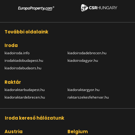
További oldalaink
Iroda
kiadoiroda.info
kiadoirodadebrecen.hu
irodakiadobudapest.hu
kiadoirodagyor.hu
kiadoirodabudaors.hu
Raktár
kiadoraktarbudapest.hu
kiadoraktargyor.hu
kiadoraktardebrecen.hu
raktarszekesfehervar.hu
Iroda kereső hálózatunk
Austria
Belgium