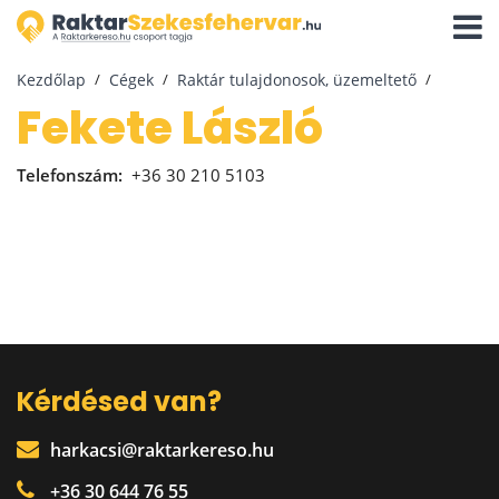
Navigá
aktivál
Kezdőlap
Cégek
Raktár tulajdonosok, üzemeltető
Fekete László
Telefonszám:
+36 30 210 5103
Kérdésed van?
harkacsi@raktarkereso.hu
+36 30 644 76 55