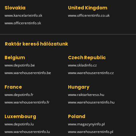
Slovakia
United Kingdom
www.kancelarieinfo.sk
www.officerentinfo.co.uk
www.officerentinfo.sk
Raktár kereső hálózatunk
Belgium
Czech Republic
www.depotinfo.be
www.skladinfo.cz
www.warehouserentinfo.be
www.warehouserentinfo.cz
France
Hungary
www.depotinfo.fr
www.raktarkereso.hu
www.warehouserentinfo.fr
www.warehouserentinfo.hu
Luxembourg
Poland
www.depotinfo.lu
www.magazynyinfo.pl
www.warehouserentinfo.lu
www.warehouserentinfo.pl