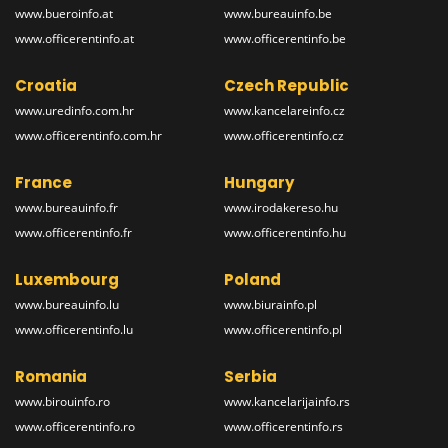
www.bueroinfo.at
www.bureauinfo.be
www.officerentinfo.at
www.officerentinfo.be
Croatia
Czech Republic
www.uredinfo.com.hr
www.kancelareinfo.cz
www.officerentinfo.com.hr
www.officerentinfo.cz
France
Hungary
www.bureauinfo.fr
www.irodakereso.hu
www.officerentinfo.fr
www.officerentinfo.hu
Luxembourg
Poland
www.bureauinfo.lu
www.biurainfo.pl
www.officerentinfo.lu
www.officerentinfo.pl
Romania
Serbia
www.birouinfo.ro
www.kancelarijainfo.rs
www.officerentinfo.ro
www.officerentinfo.rs