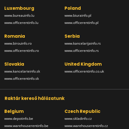
Luxembourg
Poland
www.bureauinfo.lu
www.biurainfo.pl
www.officerentinfo.lu
www.officerentinfo.pl
Romania
Serbia
www.birouinfo.ro
www.kancelarijainfo.rs
www.officerentinfo.ro
www.officerentinfo.rs
Slovakia
United Kingdom
www.kancelarieinfo.sk
www.officerentinfo.co.uk
www.officerentinfo.sk
Raktár kereső hálózatunk
Belgium
Czech Republic
www.depotinfo.be
www.skladinfo.cz
www.warehouserentinfo.be
www.warehouserentinfo.cz