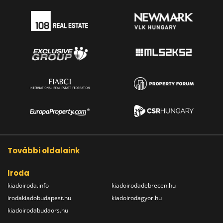
További oldalaink
Iroda
kiadoiroda.info
kiadoirodadebrecen.hu
irodakiadobudapest.hu
kiadoirodagyor.hu
kiadoirodabudaors.hu