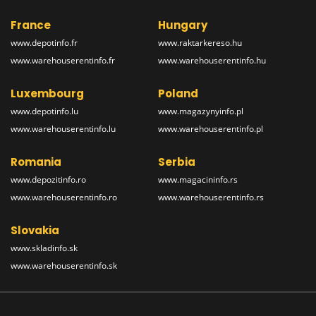
France
Hungary
www.depotinfo.fr
www.raktarkereso.hu
www.warehouserentinfo.fr
www.warehouserentinfo.hu
Luxembourg
Poland
www.depotinfo.lu
www.magazynyinfo.pl
www.warehouserentinfo.lu
www.warehouserentinfo.pl
Romania
Serbia
www.depozitinfo.ro
www.magacininfo.rs
www.warehouserentinfo.ro
www.warehouserentinfo.rs
Slovakia
www.skladinfo.sk
www.warehouserentinfo.sk