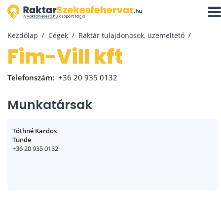
Navi
aktiv
Kezdőlap
Cégek
Raktár tulajdonosok, üzemeltető
Fim-Vill kft
Telefonszám:
+36 20 935 0132
Munkatársak
Tóthné Kardos
Tünde
+36 20 935 0132