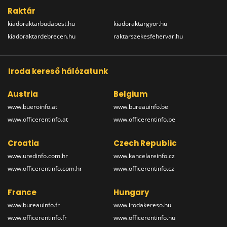
Raktár
kiadoraktarbudapest.hu
kiadoraktargyor.hu
kiadoraktardebrecen.hu
raktarszekesfehervar.hu
Iroda kereső hálózatunk
Austria
Belgium
www.bueroinfo.at
www.bureauinfo.be
www.officerentinfo.at
www.officerentinfo.be
Croatia
Czech Republic
www.uredinfo.com.hr
www.kancelareinfo.cz
www.officerentinfo.com.hr
www.officerentinfo.cz
France
Hungary
www.bureauinfo.fr
www.irodakereso.hu
www.officerentinfo.fr
www.officerentinfo.hu