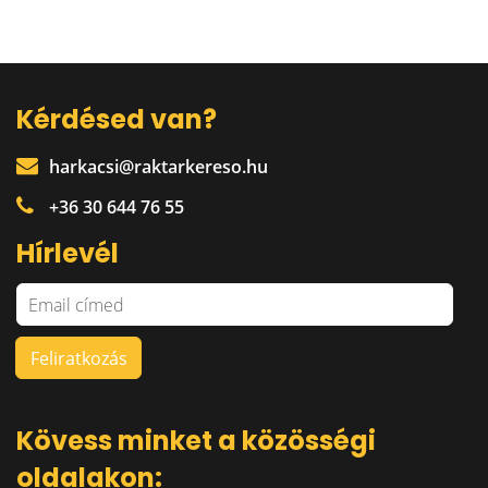
Kérdésed van?
harkacsi@raktarkereso.hu
+36 30 644 76 55
Hírlevél
Kövess minket a közösségi
oldalakon: