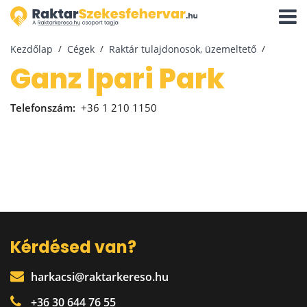
Navigá
aktivál
Kezdőlap
Cégek
Raktár tulajdonosok, üzemeltető
Ganz Ipari Park
Telefonszám:
+36 1 210 1150
Kérdésed van?
harkacsi@raktarkereso.hu
+36 30 644 76 55