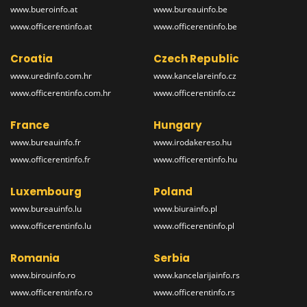
www.bueroinfo.at
www.bureauinfo.be
www.officerentinfo.at
www.officerentinfo.be
Croatia
Czech Republic
www.uredinfo.com.hr
www.kancelareinfo.cz
www.officerentinfo.com.hr
www.officerentinfo.cz
France
Hungary
www.bureauinfo.fr
www.irodakereso.hu
www.officerentinfo.fr
www.officerentinfo.hu
Luxembourg
Poland
www.bureauinfo.lu
www.biurainfo.pl
www.officerentinfo.lu
www.officerentinfo.pl
Romania
Serbia
www.birouinfo.ro
www.kancelarijainfo.rs
www.officerentinfo.ro
www.officerentinfo.rs