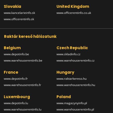
Slovakia
United Kingdom
www.kancelarieinfo.sk
www.officerentinfo.co.uk
www.officerentinfo.sk
Raktár kereső hálózatunk
Belgium
Czech Republic
www.depotinfo.be
www.skladinfo.cz
www.warehouserentinfo.be
www.warehouserentinfo.cz
France
Hungary
www.depotinfo.fr
www.raktarkereso.hu
www.warehouserentinfo.fr
www.warehouserentinfo.hu
Luxembourg
Poland
www.depotinfo.lu
www.magazynyinfo.pl
www.warehouserentinfo.lu
www.warehouserentinfo.pl