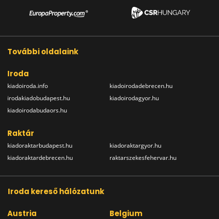
További oldalaink
Iroda
kiadoiroda.info
kiadoirodadebrecen.hu
irodakiadobudapest.hu
kiadoirodagyor.hu
kiadoirodabudaors.hu
Raktár
kiadoraktarbudapest.hu
kiadoraktargyor.hu
kiadoraktardebrecen.hu
raktarszekesfehervar.hu
Iroda kereső hálózatunk
Austria
Belgium