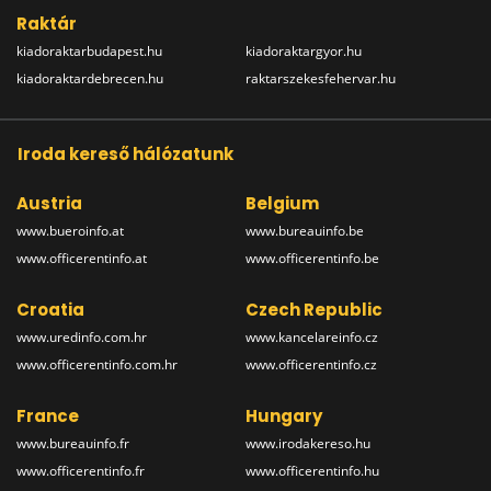
Raktár
kiadoraktarbudapest.hu
kiadoraktargyor.hu
kiadoraktardebrecen.hu
raktarszekesfehervar.hu
Iroda kereső hálózatunk
Austria
Belgium
www.bueroinfo.at
www.bureauinfo.be
www.officerentinfo.at
www.officerentinfo.be
Croatia
Czech Republic
www.uredinfo.com.hr
www.kancelareinfo.cz
www.officerentinfo.com.hr
www.officerentinfo.cz
France
Hungary
www.bureauinfo.fr
www.irodakereso.hu
www.officerentinfo.fr
www.officerentinfo.hu