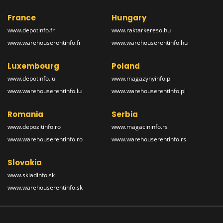
France
Hungary
www.depotinfo.fr
www.raktarkereso.hu
www.warehouserentinfo.fr
www.warehouserentinfo.hu
Luxembourg
Poland
www.depotinfo.lu
www.magazynyinfo.pl
www.warehouserentinfo.lu
www.warehouserentinfo.pl
Romania
Serbia
www.depozitinfo.ro
www.magacininfo.rs
www.warehouserentinfo.ro
www.warehouserentinfo.rs
Slovakia
www.skladinfo.sk
www.warehouserentinfo.sk