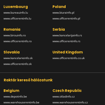
Luxembourg
Poland
www.bureauinfo.lu
www.biurainfo.pl
www.officerentinfo.lu
www.officerentinfo.pl
Romania
Serbia
www.birouinfo.ro
www.kancelarijainfo.rs
www.officerentinfo.ro
www.officerentinfo.rs
Slovakia
United Kingdom
www.kancelarieinfo.sk
www.officerentinfo.co.uk
www.officerentinfo.sk
Raktár kereső hálózatunk
Belgium
Czech Republic
www.depotinfo.be
www.skladinfo.cz
www.warehouserentinfo.be
www.warehouserentinfo.cz