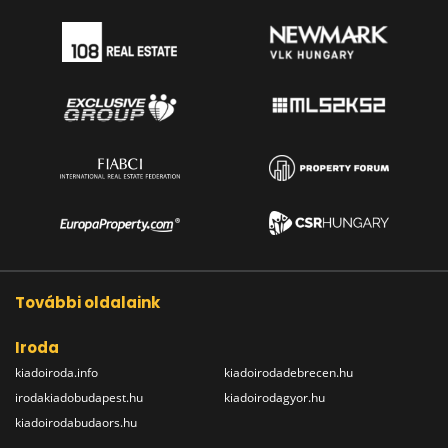
További oldalaink
Iroda
kiadoiroda.info
kiadoirodadebrecen.hu
irodakiadobudapest.hu
kiadoirodagyor.hu
kiadoirodabudaors.hu