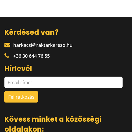
Kérdésed van?
harkacsi@raktarkereso.hu
+36 30 644 76 55
Hírlevél
Kövess minket a közösségi
oldalakon: