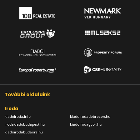
További oldalaink
Iroda
kiadoiroda.info
kiadoirodadebrecen.hu
irodakiadobudapest.hu
kiadoirodagyor.hu
kiadoirodabudaors.hu