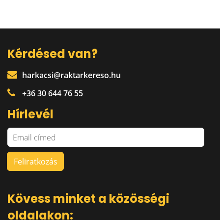
Kérdésed van?
harkacsi@raktarkereso.hu
+36 30 644 76 55
Hírlevél
Kövess minket a közösségi
oldalakon: