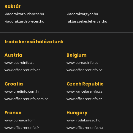
Raktár
kiadoraktarbudapest.hu
kiadoraktargyor.hu
kiadoraktardebrecen.hu
raktarszekesfehervar.hu
Iroda kereső hálózatunk
Austria
Belgium
www.bueroinfo.at
www.bureauinfo.be
www.officerentinfo.at
www.officerentinfo.be
Croatia
Czech Republic
www.uredinfo.com.hr
www.kancelareinfo.cz
www.officerentinfo.com.hr
www.officerentinfo.cz
France
Hungary
www.bureauinfo.fr
www.irodakereso.hu
www.officerentinfo.fr
www.officerentinfo.hu