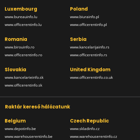
Luxembourg
Poland
www.bureauinfo.lu
www.biurainfo.pl
www.officerentinfo.lu
www.officerentinfo.pl
Romania
Serbia
www.birouinfo.ro
www.kancelarijainfo.rs
www.officerentinfo.ro
www.officerentinfo.rs
Slovakia
United Kingdom
www.kancelarieinfo.sk
www.officerentinfo.co.uk
www.officerentinfo.sk
Raktár kereső hálózatunk
Belgium
Czech Republic
www.depotinfo.be
www.skladinfo.cz
www.warehouserentinfo.be
www.warehouserentinfo.cz