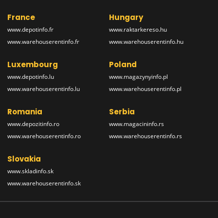
France
Hungary
www.depotinfo.fr
www.raktarkereso.hu
www.warehouserentinfo.fr
www.warehouserentinfo.hu
Luxembourg
Poland
www.depotinfo.lu
www.magazynyinfo.pl
www.warehouserentinfo.lu
www.warehouserentinfo.pl
Romania
Serbia
www.depozitinfo.ro
www.magacininfo.rs
www.warehouserentinfo.ro
www.warehouserentinfo.rs
Slovakia
www.skladinfo.sk
www.warehouserentinfo.sk