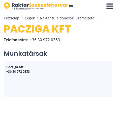
Navi
aktiv
Kezdőlap
Cégek
Raktár tulajdonosok, üzemeltető
PACZIGA KFT
Telefonszám:
+36 30 972 0353
Munkatársak
Pacziga Kft
+36 30 972 0353