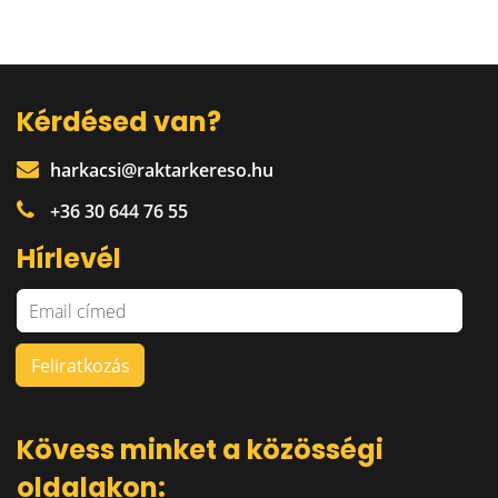
Kérdésed van?
harkacsi@raktarkereso.hu
+36 30 644 76 55
Hírlevél
Kövess minket a közösségi
oldalakon: