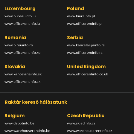
Luxembourg
Poland
www.bureauinfo.lu
www.biurainfo.pl
www.officerentinfo.lu
www.officerentinfo.pl
Romania
Serbia
www.birouinfo.ro
www.kancelarijainfo.rs
www.officerentinfo.ro
www.officerentinfo.rs
Slovakia
United Kingdom
www.kancelarieinfo.sk
www.officerentinfo.co.uk
www.officerentinfo.sk
Raktár kereső hálózatunk
Belgium
Czech Republic
www.depotinfo.be
www.skladinfo.cz
www.warehouserentinfo.be
www.warehouserentinfo.cz