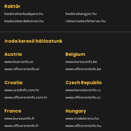
Raktár
kiadoraktarbudapest.hu
kiadoraktargyor.hu
kiadoraktardebrecen.hu
raktarszekesfehervar.hu
Iroda kereső hálózatunk
Austria
Belgium
www.bueroinfo.at
www.bureauinfo.be
www.officerentinfo.at
www.officerentinfo.be
Croatia
Czech Republic
www.uredinfo.com.hr
www.kancelareinfo.cz
www.officerentinfo.com.hr
www.officerentinfo.cz
France
Hungary
www.bureauinfo.fr
www.irodakereso.hu
www.officerentinfo.fr
www.officerentinfo.hu