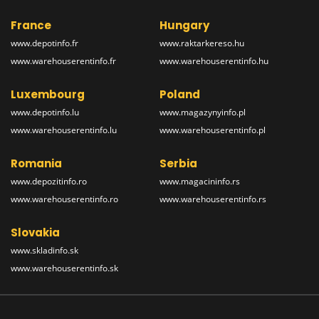
France
Hungary
www.depotinfo.fr
www.raktarkereso.hu
www.warehouserentinfo.fr
www.warehouserentinfo.hu
Luxembourg
Poland
www.depotinfo.lu
www.magazynyinfo.pl
www.warehouserentinfo.lu
www.warehouserentinfo.pl
Romania
Serbia
www.depozitinfo.ro
www.magacininfo.rs
www.warehouserentinfo.ro
www.warehouserentinfo.rs
Slovakia
www.skladinfo.sk
www.warehouserentinfo.sk