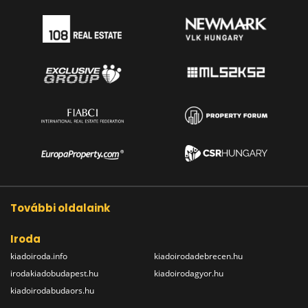
További oldalaink
Iroda
kiadoiroda.info
kiadoirodadebrecen.hu
irodakiadobudapest.hu
kiadoirodagyor.hu
kiadoirodabudaors.hu