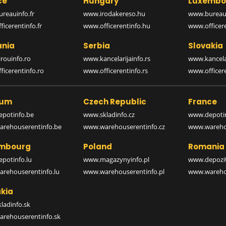
ce
Hungary
Luxembo
reauinfo.fr
www.irodakereso.hu
www.bureaui
icerentinfo.fr
www.officerentinfo.hu
www.officere
nia
Serbia
Slovakia
rouinfo.ro
www.kancelarijainfo.rs
www.kancela
icerentinfo.ro
www.officerentinfo.rs
www.officere
ium
Czech Republic
France
potinfo.be
www.skladinfo.cz
www.depotin
rehouserentinfo.be
www.warehouserentinfo.cz
www.warehou
mbourg
Poland
Romania
potinfo.lu
www.magazynyinfo.pl
www.depozit
rehouserentinfo.lu
www.warehouserentinfo.pl
www.warehou
kia
ladinfo.sk
rehouserentinfo.sk