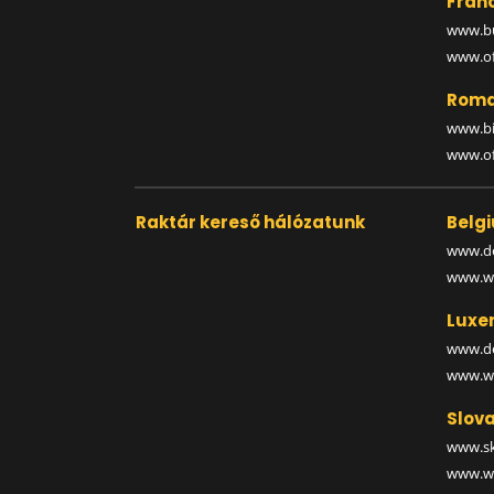
Fran
www.bu
www.off
Roma
www.bi
www.off
Raktár kereső hálózatunk
Belg
www.de
www.wa
Luxe
www.de
www.wa
Slova
www.sk
www.wa