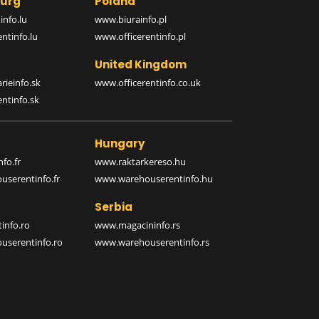
urg
Poland
nfo.lu
www.biurainfo.pl
ntinfo.lu
www.officerentinfo.pl
United Kingdom
rieinfo.sk
www.officerentinfo.co.uk
ntinfo.sk
Hungary
fo.fr
www.raktarkereso.hu
serentinfo.fr
www.warehouserentinfo.hu
Serbia
info.ro
www.magacininfo.rs
serentinfo.ro
www.warehouserentinfo.rs