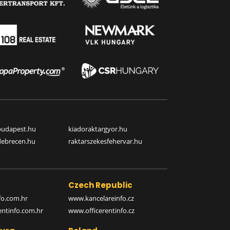
budapest.hu
kiadoraktargyor.hu
debrecen.hu
raktarszekesfehervar.hu
Czech Republic
o.com.hr
www.kancelareinfo.cz
entinfo.com.hr
www.officerentinfo.cz