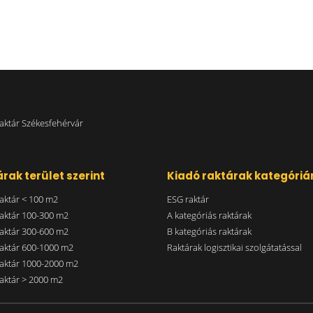
aktár Székesfehérvár
rak terület szerint
Kiadó raktárak kategóriá
aktár < 100 m2
ESG raktár
aktár 100-300 m2
A kategóriás raktárak
aktár 300-600 m2
B kategóriás raktárak
aktár 600-1000 m2
Raktárak logisztikai szolgátatással
aktár 1000-2000 m2
aktár > 2000 m2