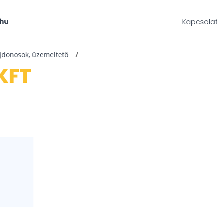
Kapcsola
ajdonosok, üzemeltető
 KFT