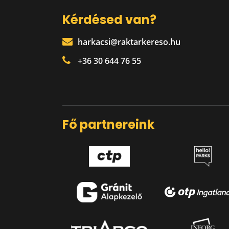
Kérdésed van?
harkacsi@raktarkereso.hu
+36 30 644 76 55
Fő partnereink