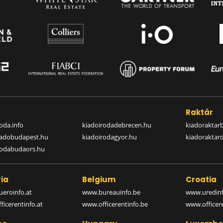
a
Raktár
oda.info
kiadoirodadebrecen.hu
kiadoraktar
iadobudapest.hu
kiadoirodagyor.hu
kiadoraktar
rodabudaors.hu
ia
Belgium
Croatia
eroinfo.at
www.bureauinfo.be
www.uredinf
icerentinfo.at
www.officerentinfo.be
www.officer