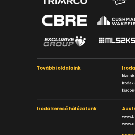
További oldalaink
Irod
kiadoir
irodak
kiadoi
Iroda kereső hálózatunk
Austr
www.bu
www.off