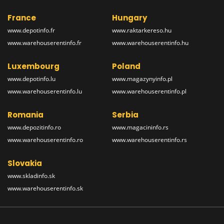
France
Hungary
www.depotinfo.fr
www.raktarkereso.hu
www.warehouserentinfo.fr
www.warehouserentinfo.hu
Luxembourg
Poland
www.depotinfo.lu
www.magazynyinfo.pl
www.warehouserentinfo.lu
www.warehouserentinfo.pl
Romania
Serbia
www.depozitinfo.ro
www.magacininfo.rs
www.warehouserentinfo.ro
www.warehouserentinfo.rs
Slovakia
www.skladinfo.sk
www.warehouserentinfo.sk