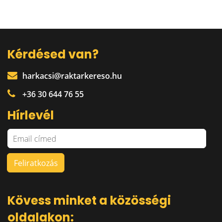
Kérdésed van?
harkacsi@raktarkereso.hu
+36 30 644 76 55
Hírlevél
Kövess minket a közösségi
oldalakon: