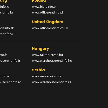
urg
Poland
nfo.lu
www.biurainfo.pl
ntinfo.lu
www.officerentinfo.pl
United Kingdom
rieinfo.sk
www.officerentinfo.co.uk
ntinfo.sk
Hungary
fo.fr
www.raktarkereso.hu
serentinfo.fr
www.warehouserentinfo.hu
Serbia
info.ro
www.magacininfo.rs
serentinfo.ro
www.warehouserentinfo.rs