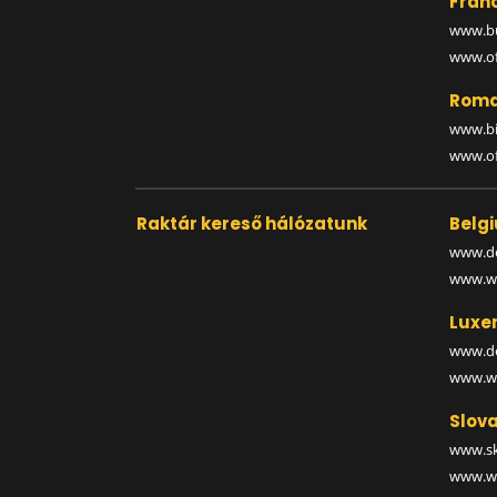
Fran
www.bu
www.off
Roma
www.bi
www.off
Raktár kereső hálózatunk
Belg
www.de
www.wa
Luxe
www.de
www.wa
Slova
www.sk
www.wa