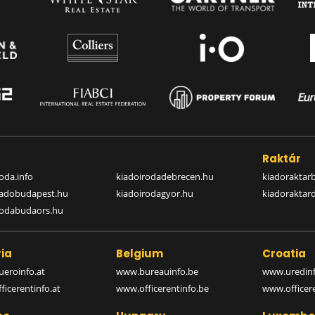
a
Raktár
oda.info
kiadoirodadebrecen.hu
kiadoraktar
iadobudapest.hu
kiadoirodagyor.hu
kiadoraktar
rodabudaors.hu
ia
Belgium
Croatia
eroinfo.at
www.bureauinfo.be
www.uredinf
icerentinfo.at
www.officerentinfo.be
www.officer