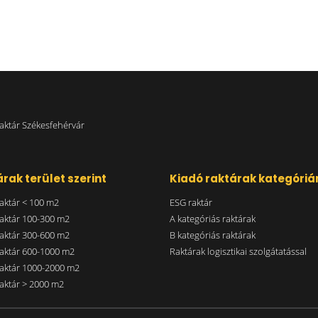
aktár Székesfehérvár
rak terület szerint
Kiadó raktárak kategóriá
aktár < 100 m2
ESG raktár
aktár 100-300 m2
A kategóriás raktárak
aktár 300-600 m2
B kategóriás raktárak
aktár 600-1000 m2
Raktárak logisztikai szolgátatással
aktár 1000-2000 m2
aktár > 2000 m2