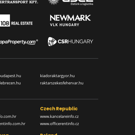
budapest.hu
kiadoraktargyor.hu
debrecen.hu
raktarszekesfehervar.hu
Czech Republic
o.com.hr
www.kancelareinfo.cz
entinfo.com.hr
www.officerentinfo.cz