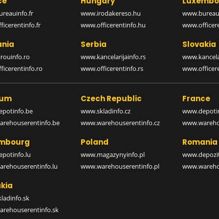
ce
Hungary
Luxembo
reauinfo.fr
www.irodakereso.hu
www.bureaui
icerentinfo.fr
www.officerentinfo.hu
www.officere
nia
Serbia
Slovakia
rouinfo.ro
www.kancelarijainfo.rs
www.kancela
icerentinfo.ro
www.officerentinfo.rs
www.officere
ium
Czech Republic
France
potinfo.be
www.skladinfo.cz
www.depotin
rehouserentinfo.be
www.warehouserentinfo.cz
www.warehou
mbourg
Poland
Romania
potinfo.lu
www.magazynyinfo.pl
www.depozit
rehouserentinfo.lu
www.warehouserentinfo.pl
www.warehou
kia
ladinfo.sk
rehouserentinfo.sk