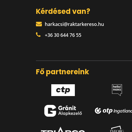
Kérdésed van?
harkacsi@raktarkereso.hu
+36 30 644 76 55
Fő partnereink