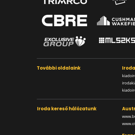
További oldalaink
Irod
kiadoir
irodak
kiadoi
Iroda kereső hálózatunk
Austr
www.bu
www.off