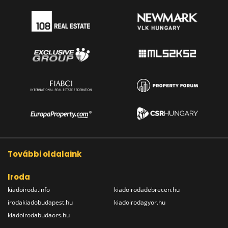
További oldalaink
Iroda
kiadoiroda.info
kiadoirodadebrecen.hu
irodakiadobudapest.hu
kiadoirodagyor.hu
kiadoirodabudaors.hu