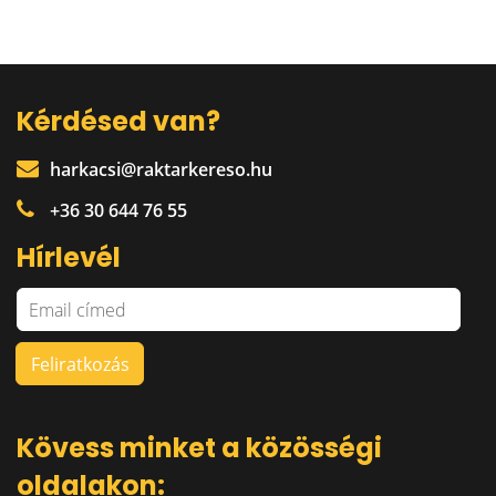
Kérdésed van?
harkacsi@raktarkereso.hu
+36 30 644 76 55
Hírlevél
Kövess minket a közösségi
oldalakon: