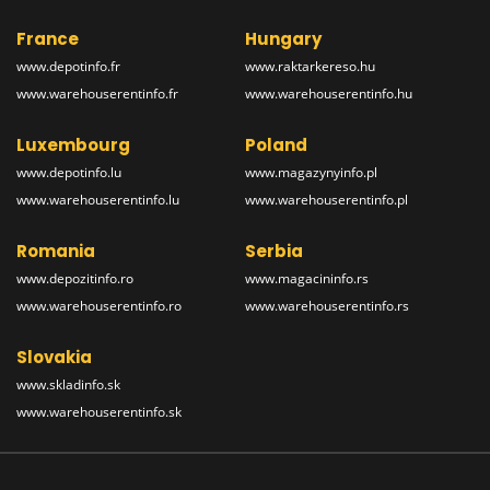
France
Hungary
www.depotinfo.fr
www.raktarkereso.hu
www.warehouserentinfo.fr
www.warehouserentinfo.hu
Luxembourg
Poland
www.depotinfo.lu
www.magazynyinfo.pl
www.warehouserentinfo.lu
www.warehouserentinfo.pl
Romania
Serbia
www.depozitinfo.ro
www.magacininfo.rs
www.warehouserentinfo.ro
www.warehouserentinfo.rs
Slovakia
www.skladinfo.sk
www.warehouserentinfo.sk