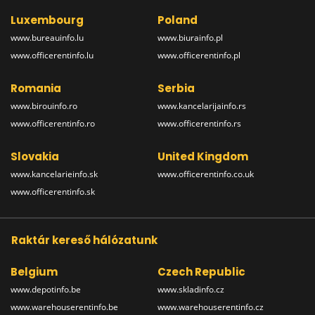
Luxembourg
Poland
www.bureauinfo.lu
www.biurainfo.pl
www.officerentinfo.lu
www.officerentinfo.pl
Romania
Serbia
www.birouinfo.ro
www.kancelarijainfo.rs
www.officerentinfo.ro
www.officerentinfo.rs
Slovakia
United Kingdom
www.kancelarieinfo.sk
www.officerentinfo.co.uk
www.officerentinfo.sk
Raktár kereső hálózatunk
Belgium
Czech Republic
www.depotinfo.be
www.skladinfo.cz
www.warehouserentinfo.be
www.warehouserentinfo.cz