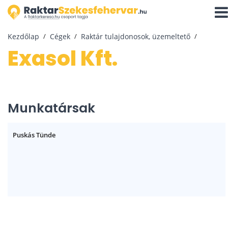
Navi
aktiv
Kezdőlap
Cégek
Raktár tulajdonosok, üzemeltető
Exasol Kft.
Munkatársak
Puskás Tünde