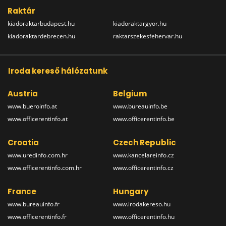
Raktár
kiadoraktarbudapest.hu
kiadoraktargyor.hu
kiadoraktardebrecen.hu
raktarszekesfehervar.hu
Iroda kereső hálózatunk
Austria
Belgium
www.bueroinfo.at
www.bureauinfo.be
www.officerentinfo.at
www.officerentinfo.be
Croatia
Czech Republic
www.uredinfo.com.hr
www.kancelareinfo.cz
www.officerentinfo.com.hr
www.officerentinfo.cz
France
Hungary
www.bureauinfo.fr
www.irodakereso.hu
www.officerentinfo.fr
www.officerentinfo.hu