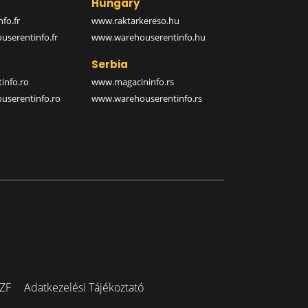
Hungary
fo.fr
www.raktarkereso.hu
serentinfo.fr
www.warehouserentinfo.hu
Serbia
info.ro
www.magacininfo.rs
serentinfo.ro
www.warehouserentinfo.rs
ZF
Adatkezelési Tájékoztató