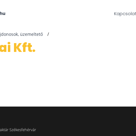
Kapcsola
ajdonosok, üzemeltető
ai Kft.
.
aktár Székesfehérvár