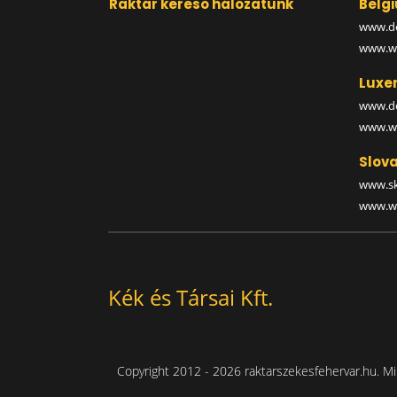
Raktár kereső hálózatunk
Belg
www.de
www.wa
Luxe
www.de
www.wa
Slova
www.sk
www.wa
Kék és Társai Kft.
Copyright 2012 - 2026 raktarszekesfehervar.hu. Mi