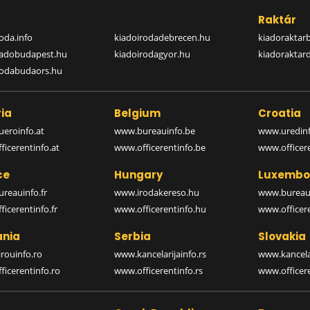
a
Raktár
oda.info
kiadoirodadebrecen.hu
kiadoraktar
iadobudapest.hu
kiadoirodagyor.hu
kiadoraktar
rodabudaors.hu
ia
Belgium
Croatia
eroinfo.at
www.bureauinfo.be
www.uredinf
icerentinfo.at
www.officerentinfo.be
www.officer
ce
Hungary
Luxembo
reauinfo.fr
www.irodakereso.hu
www.bureaui
icerentinfo.fr
www.officerentinfo.hu
www.officere
nia
Serbia
Slovakia
rouinfo.ro
www.kancelarijainfo.rs
www.kancela
icerentinfo.ro
www.officerentinfo.rs
www.officere