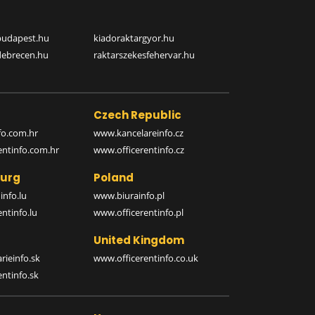
budapest.hu
kiadoraktargyor.hu
debrecen.hu
raktarszekesfehervar.hu
Czech Republic
o.com.hr
www.kancelareinfo.cz
entinfo.com.hr
www.officerentinfo.cz
urg
Poland
nfo.lu
www.biurainfo.pl
ntinfo.lu
www.officerentinfo.pl
United Kingdom
rieinfo.sk
www.officerentinfo.co.uk
ntinfo.sk