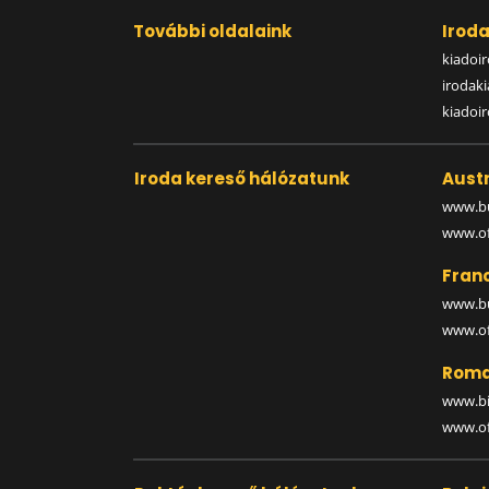
További oldalaink
Irod
kiadoir
irodak
kiadoi
Iroda kereső hálózatunk
Austr
www.bu
www.off
Fran
www.bu
www.off
Roma
www.bi
www.off