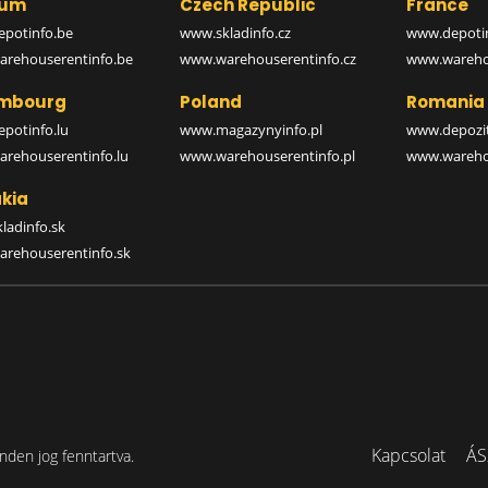
ium
Czech Republic
France
potinfo.be
www.skladinfo.cz
www.depotin
rehouserentinfo.be
www.warehouserentinfo.cz
www.warehou
mbourg
Poland
Romania
potinfo.lu
www.magazynyinfo.pl
www.depozit
rehouserentinfo.lu
www.warehouserentinfo.pl
www.warehou
kia
ladinfo.sk
rehouserentinfo.sk
Kapcsolat
ÁS
nden jog fenntartva.