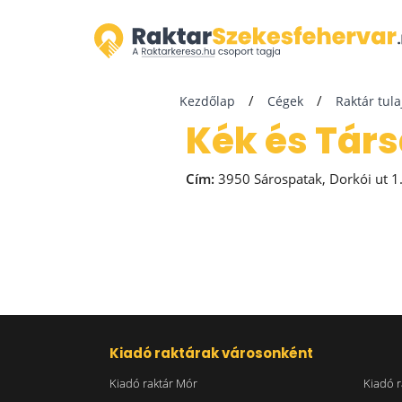
Kezdőlap
Cégek
Raktár tul
Kék és Társ
Cím:
3950 Sárospatak, Dorkói ut 1
Kiadó raktárak városonként
Kiadó raktár Mór
Kiadó r