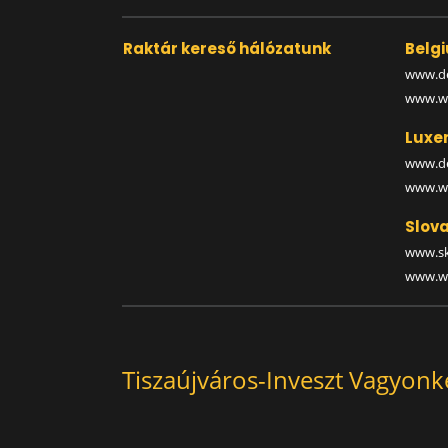
Raktár kereső hálózatunk
Belg
www.de
www.wa
Luxe
www.de
www.wa
Slova
www.sk
www.wa
Tiszaújváros-Inveszt Vagyon