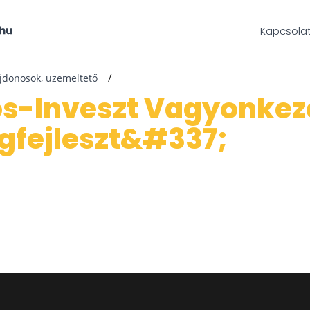
Kapcsola
ajdonosok, üzemeltető
gfejleszt&#337;