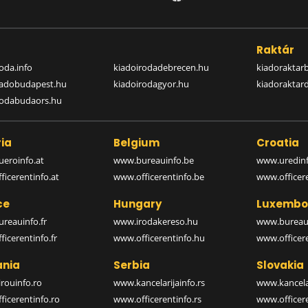
a
Raktár
oda.info
kiadoirodadebrecen.hu
kiadoraktar
iadobudapest.hu
kiadoirodagyor.hu
kiadoraktar
rodabudaors.hu
ia
Belgium
Croatia
eroinfo.at
www.bureauinfo.be
www.uredinf
icerentinfo.at
www.officerentinfo.be
www.officer
ce
Hungary
Luxembo
reauinfo.fr
www.irodakereso.hu
www.bureaui
icerentinfo.fr
www.officerentinfo.hu
www.officere
nia
Serbia
Slovakia
rouinfo.ro
www.kancelarijainfo.rs
www.kancela
icerentinfo.ro
www.officerentinfo.rs
www.officere