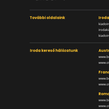
További oldalaink
Irod
kiadoir
irodak
kiadoi
Iroda kereső hálózatunk
Austr
www.bu
www.off
Fran
www.bu
www.off
Roma
www.bi
www.off