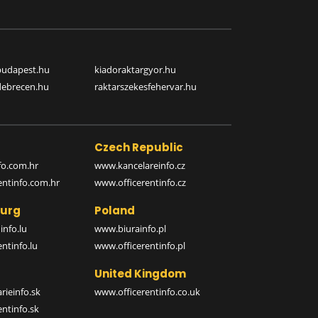
budapest.hu
kiadoraktargyor.hu
debrecen.hu
raktarszekesfehervar.hu
Czech Republic
o.com.hr
www.kancelareinfo.cz
entinfo.com.hr
www.officerentinfo.cz
urg
Poland
nfo.lu
www.biurainfo.pl
ntinfo.lu
www.officerentinfo.pl
United Kingdom
rieinfo.sk
www.officerentinfo.co.uk
ntinfo.sk