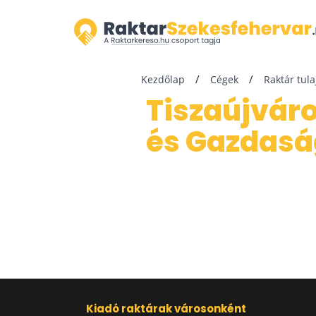
Kezdőlap
Cégek
Raktár tul
Tiszaújváros-Inveszt Vagyonkezel&#337;
és Gazdasá
Kiadó raktárak városonként