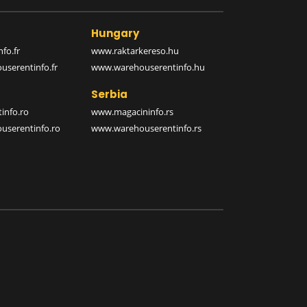
Hungary
fo.fr
www.raktarkereso.hu
serentinfo.fr
www.warehouserentinfo.hu
Serbia
info.ro
www.magacininfo.rs
serentinfo.ro
www.warehouserentinfo.rs